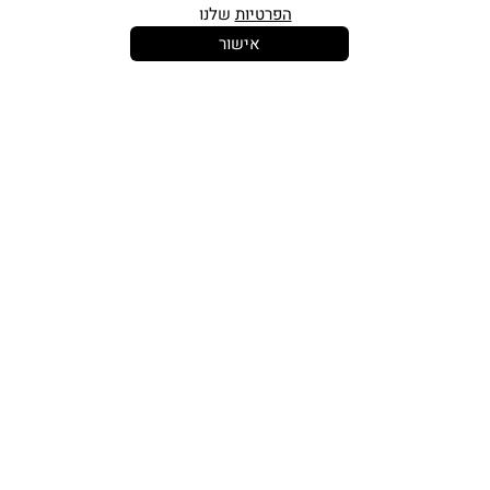
הפרטיות
שלנו
אישור
14 יום
משלוח חינם
שירות לקוחות
להחלפות
בקנייה מעל
אישי
350 ש"ח
כתובתינו החדשה: קמפוס וויקס, תל-אביב.
בWAZE: רונית ים
וואטסאפ שירות לקוחות 055-9935725
טלפון שירות לקוחות
03-7704747
זמין בימים ראשון עד חמישי
בין השעות 10:00-16:00