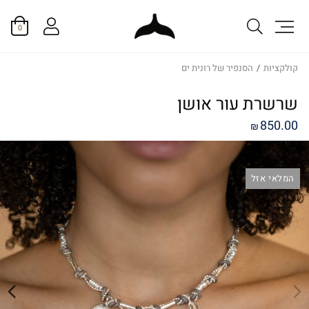
0
קולקציות
/
הסנפיר של רונית ים
שרשרת עור אושן
850.00
₪
המלאי אזל