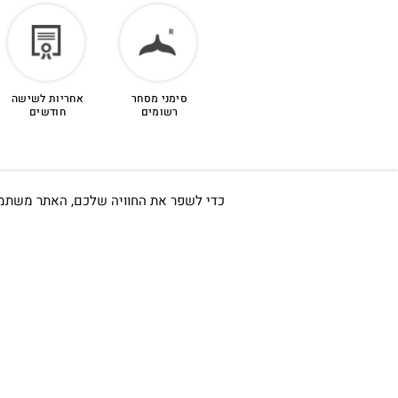
הזיכוי יינתן עם קבלת הפריט חזרה בסטודיו.
סימני מסחר
אחריות לשישה
לפרטים נוספים >
רשומים
חודשים
כדי לשפר את החוויה שלכם, האתר משתמש ב-Cookies, גם מצדדים שלישיים. על ידי המשך גלישה באתר 
חשוב לי ש
אודות
כתובתינו החדשה: קמפוס וויקס,
תל-אביב.
החשבון שלי
בWAZE: רונית ים
צור קשר