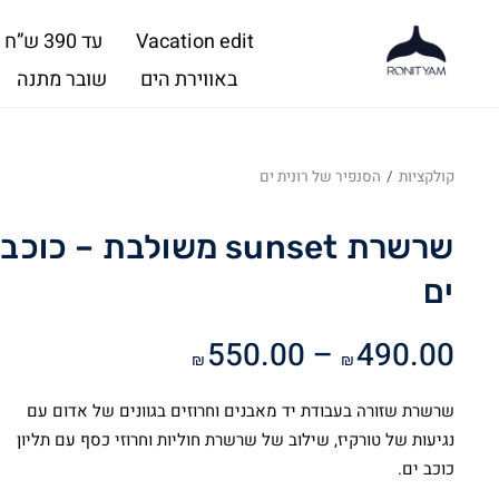
Vacation edit
עד 390 ש”ח
באווירת הים
שובר מתנה
קולקציות
/
הסנפיר של רונית ים
שרשרת sunset משולבת – כוכב
ים
טווח
550.00
–
490.00
₪
₪
מחירים:
שרשרת שזורה בעבודת יד מאבנים וחרוזים בגוונים של אדום עם
עד
נגיעות של טורקיז, שילוב של שרשרת חוליות וחרוזי כסף עם תליון
כוכב ים.