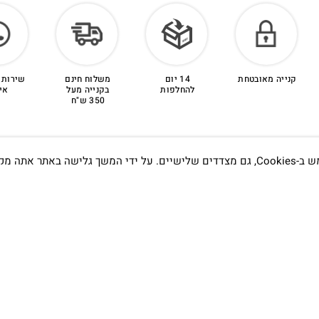
קנייה מאובטחת
14 יום
משלוח חינם
שירות 
להחלפות
בקנייה מעל
אי
350 ש"ח
אתה מקבל את
תדעו…
הסטודיו
קמפוס וויקס, תל-אביב.
בWAZE: רונית ים
שעות פתיחה :
א׳-ה׳ 09:00- 20:00