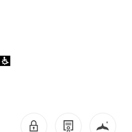
לא ניתן להחליף או להחזיר פריטים בהתאמה אישית.
ניתן לרכוש באתר
מטלית לניקוי לכסף >>
לזיכוי כספי – יש ליצור קשר מיד עם קבלת המשלוח
בוואטסאפ שירות לקוחות 055-9935725.
הזיכוי יינתן עם קבלת הפריט חזרה בסטודיו.
לפרטים נוספים >