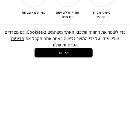
סימני מסחר
אחריות לשישה
קנייה מאובטחת
רשומים
חודשים
כדי לשפר את החוויה שלכם, האתר משתמש ב-Cookies, גם מצדדים
שלישיים. על ידי המשך גלישה באתר אתה מקבל את
מדיניות
הפרטיות
שלנו
אישור
14 יום
משלוח חינם
שירות לקוחות
להחלפות
בקנייה מעל
אישי
350 ש"ח
כתובתינו החדשה: קמפוס וויקס, תל-אביב.
בWAZE: רונית ים