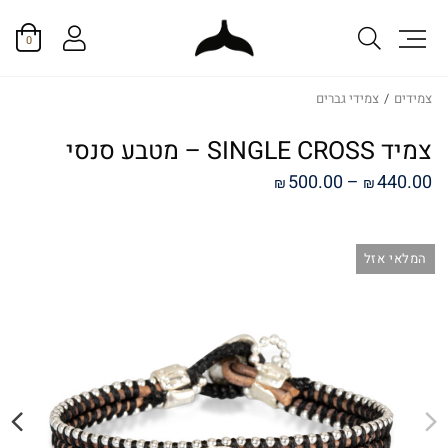
0
צמידים
/
צמידי גברים
צמיד SINGLE CROSS – מטבע סנסי
טווח
500.00
–
440.00
₪
₪
מחירים:
המלאי אזל
עד