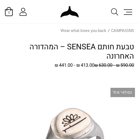
0
Wear what loves you back
/
CAMPAIGNS
טבעת חותם SENSEA – המהדורה
האחרונה
441.00
-
413.00
630.00
-
590.00
₪
₪
₪
₪
המלאי אזל