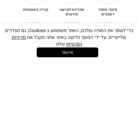
סימני מסחר
אחריות לשישה
קנייה מאובטחת
רשומים
חודשים
כדי לשפר את החוויה שלכם, האתר משתמש ב-Cookies, גם מצדדים
שלישיים. על ידי המשך גלישה באתר אתה מקבל את
מדיניות
הפרטיות
שלנו
אישור
14 יום
משלוח חינם
שירות לקוחות
להחלפות
בקנייה מעל
אישי
350 ש"ח
כתובתינו החדשה: קמפוס וויקס, תל-אביב.
בWAZE: רונית ים