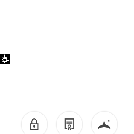
לזיכוי כספי – יש ליצור קשר מיד עם קבלת המשלוח
בוואטסאפ שירות לקוחות 055-9935725.
הזיכוי יינתן עם קבלת הפריט חזרה בסטודיו.
לפרטים נוספים >