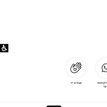
לקוחות
עבודת יד
שי