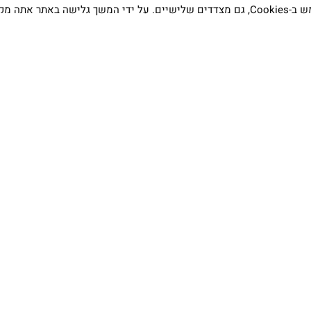
אתה מקבל את
תדעו…
הסטודיו
קמפוס וויקס, תל-אביב.
בWAZE: רונית ים
שעות פתיחה :
א׳-ה׳ 09:00- 20:00
שישי 9:00-15:00
טלפון:
03-7704747
רים על התכשיטים?
ת והחזרות