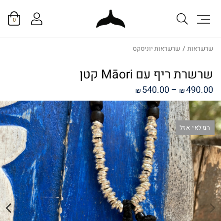
0
שרשראות
/
שרשראות יוניסקס
שרשרת ריף עם Māori קטן
טווח
540.00
–
490.00
₪
₪
מחירים:
המלאי אזל
עד