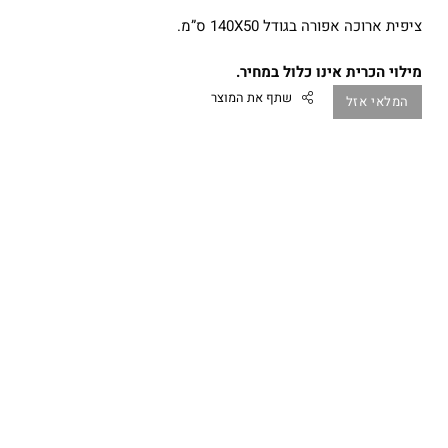
המקורי
הנוכחי
היה:
הוא:
ציפית ארוכה אפורה בגודל 140X50 ס”מ.
₪99.00.
₪119.00.
מילוי הכרית אינו כלול במחיר.
שתף את המוצר
המלאי אזל
Facebook
Twitter
Google
Pinterest
Whatsapp