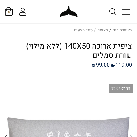
0
באווירת הים
/
מצעים
/
סייל מצעים
ציפית ארוכה 140X50 (ללא מילוי) –
שורת סמלים
המחיר
המחיר
99.00
119.00
₪
₪
המקורי
הנוכחי
היה:
הוא:
המלאי אזל
₪99.00.
₪119.00.