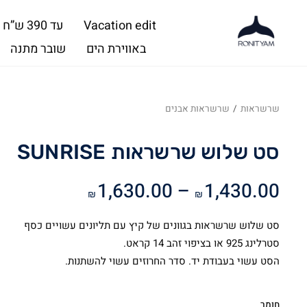
Vacation edit
עד 390 ש”ח
באווירת הים
שובר מתנה
שרשראות
/
שרשראות אבנים
סט שלוש שרשראות SUNRISE
טווח
1,630.00
–
1,430.00
₪
₪
מחירים:
סט שלוש שרשראות בגוונים של קיץ עם תליונים עשויים כסף
עד
סטרלינג 925 או בציפוי זהב 14 קראט.
הסט עשוי בעבודת יד. סדר החרוזים עשוי להשתנות.
חומר