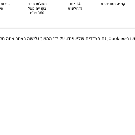
קנייה מאובטחת
14 יום
משלוח חינם
שירות 
להחלפות
בקנייה מעל
אי
350 ש"ח
אתה מקבל את
תדעו…
הסטודיו
קמפוס וויקס, תל-אביב.
בWAZE: רונית ים
שעות פתיחה :
א׳-ה׳ 09:00- 20:00
שישי 9:00-15:00
טלפון:
03-7704747