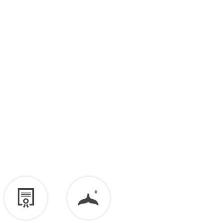
כל הטיפים שלנו לנקיון ושמירה על תכשיטי כסף נמצאים
כאן
החזרות
בסרטון >>
ניתן להחליף פריט עד 14 ימי עסקים מיום קבלת המשלוח,
ציפוי זהב עשוי עם הזמן להגיב למגע עם העור. ניתן תמיד
בתנאי שלא נעשה בו שימוש והוא במצב חדש באריזה המקורית.
לשלוח אותו לציפוי מחדש.
שימו ❤
מומלץ להימנע ממגע ישיר עם בושם או קרם גוף.
לא ניתן להחליף או להחזיר פריטים בהתאמה אישית.
ניתן לרכוש באתר
מטלית לניקוי לכסף >>
לזיכוי כספי – יש ליצור קשר מיד עם קבלת המשלוח בוואטסאפ
שירות לקוחות 055-9935725.
הזיכוי יינתן עם קבלת הפריט חזרה בסטודיו.