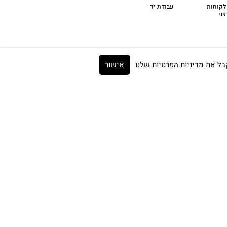
לקוחות
עבודת יד
שי
מדיניות הפרטיות
שלנו
אישור
Get on the list ➼