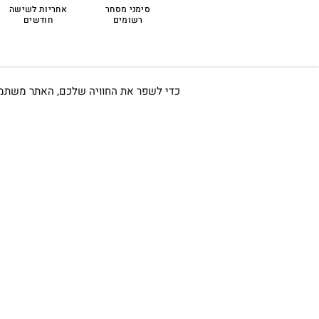
לפרטים נוספים >
סימני מסחר
אחריות לשישה
רשומים
חודשים
כדי לשפר את החוויה שלכם, האתר משתמש ב-Cookies, גם מצדדים שלישיים. על ידי המשך גלישה באתר 
חשוב לי ש
אודות
כתובתינו החדשה: קמפוס וויקס,
תל-אביב.
החשבון שלי
בWAZE: רונית ים
צור קשר
בלוג
וואטסאפ שירות לקוחות 055-
תקנון
9935725
טלפון שירות לקוחות
03-7704747
מעקב הזמנה