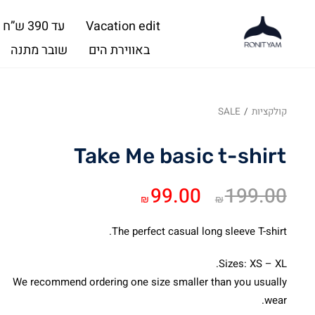
Vacation edit
עד 390 ש”ח
באווירת הים
שובר מתנה
קולקציות
/
SALE
Take Me basic t-shirt
המחיר
המחיר
99.00
199.00
₪
₪
המקורי
הנוכחי
היה:
הוא:
The perfect casual long sleeve T-shirt.
₪99.00.
₪199.00.
Sizes: XS – XL.
We recommend ordering one size smaller than you usually
wear.