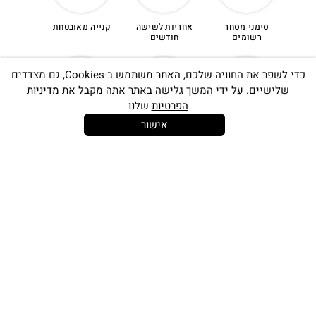
סימני מסחר
אחריות לשישה
קנייה מאובטחת
רשומים
חודשים
כדי לשפר את החוויה שלכם, האתר משתמש ב-Cookies, גם מצדדים
שלישיים. על ידי המשך גלישה באתר אתה מקבל את
מדיניות
הפרטיות
שלנו
אישור
14 יום
משלוח חינם
שירות לקוחות
להחלפות
בקנייה מעל
אישי
350 ש"ח
כתובתינו החדשה: קמפוס וויקס, תל-אביב.
בWAZE: רונית ים