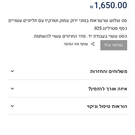
1,650.00
₪
סט שלוש שרשראות בגווני ירוק עמוק וטורקיז עם תליונים עשויים
כסף סטרלינג 925.
הסט עשוי בעבודת יד. סדר החרוזים עשוי להשתנות.
שתף את המוצר
המלאי אזל
משלוחים והחזרות
Facebook
משלוחים
Twitter
איזה אורך להזמין?
Google
השרשרת מיוצרת בעבודת יד לפי מידה לאחר ההזמנה.
Pinterest
הוראות טיפול וניקוי
Whatsapp
זמן ייצור – עד 28 ימי עסקים.
איזה כיף להתחדש בתכשיט! רוצה לדעת איך לדאוג לו
שיישאר מושלם?
ייצור שרשראות בציפוי זהב עשוי להתארך בשל תהליך