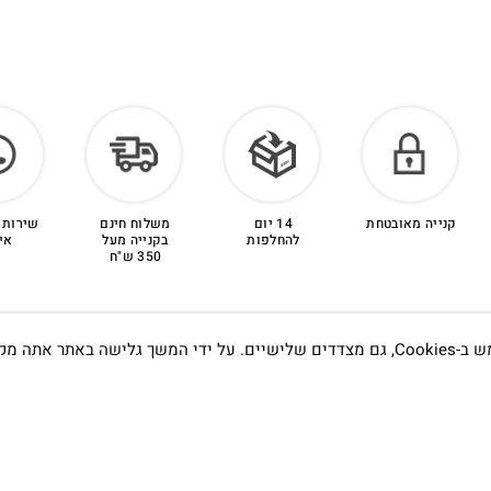
קנייה מאובטחת
14 יום
משלוח חינם
שירות 
להחלפות
בקנייה מעל
אי
350 ש"ח
אתה מקבל את
תדעו…
הסטודיו
קמפוס וויקס, תל-אביב.