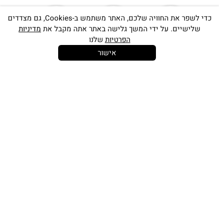
כדי לשפר את החוויה שלכם, האתר משתמש ב-Cookies, גם מצדדים
שלישיים. על ידי המשך גלישה באתר אתה מקבל את
מדיניות
הפרטיות
שלנו
אישור
14 יום
משלוח חינם
שירות לקוחות
להחלפות
בקנייה מעל
אישי
350 ש"ח
כתובתינו החדשה: קמפוס וויקס, תל-אביב.
בWAZE: רונית ים
וואטסאפ שירות לקוחות 055-9935725