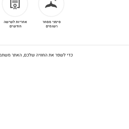
סימני מסחר
אחריות לשישה
רשומים
חודשים
כדי לשפר את החוויה שלכם, האתר משתמש ב-Cookies, גם מצדדים שלישיים. על ידי המשך גלישה באתר 
חשוב לי ש
אודות
כתובתינו החדשה: קמפוס וויקס,
תל-אביב.
החשבון שלי
בWAZE: רונית ים
צור קשר
בלוג
וואטסאפ שירות לקוחות 055-