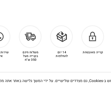
קנייה מאובטחת
14 יום
משלוח חינם
שירות 
להחלפות
בקנייה מעל
אי
350 ש"ח
אתה מקבל את
תדעו…
הסטודיו
קמפוס וויקס, תל-אביב.