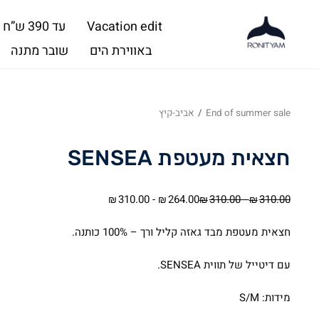
Vacation edit
עד 390 ש”ח
באווירת הים
שובר מתנה
End of summer sale
/
אביב-קיץ
חצאית מעטפת SENSEA
310.00
-
264.00
310.00
-
310.00
₪
₪
₪
₪
חצאית מעטפת מבד גאזה קליל ורך – 100% כותנה.
עם דיטייל של תווית SENSEA.
מידות: S/M