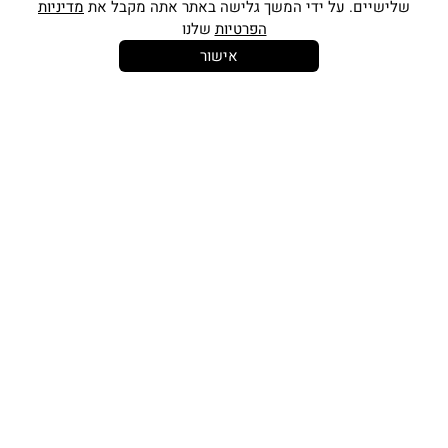
שלישיים. על ידי המשך גלישה באתר אתה מקבל את
מדיניות
הפרטיות
שלנו
אישור
14 יום
משלוח חינם
שירות לקוחות
להחלפות
בקנייה מעל
אישי
350 ש"ח
כתובתינו החדשה: קמפוס וויקס, תל-אביב.
בWAZE: רונית ים
וואטסאפ שירות לקוחות 055-9935725
טלפון שירות לקוחות
03-7704747
זמין בימים ראשון עד חמישי