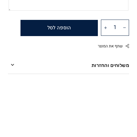
הוספה לסל
שתף את המוצר
משלוחים והחזרות
משלוחים
Facebook
Twitter
ההזמנה מועברת אל חברת השליחים תוך שלושה ימי
Google
עסקים.
Pinterest
Whatsapp
שליח עד הבית – חברת השליחים מתחייבת למסירה תוך
ארבעה ימי עסקים (משלוח ליישובים מרוחקים עשוי
להתארך).