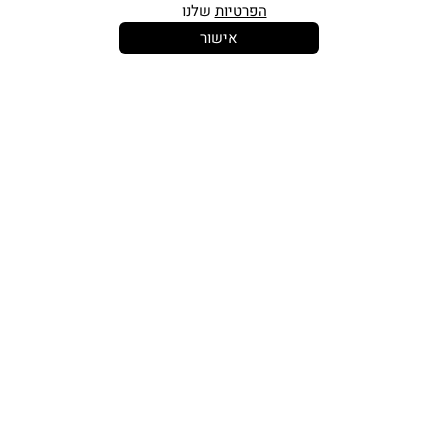
הפרטיות
שלנו
אישור
14 יום
משלוח חינם
שירות לקוחות
להחלפות
בקנייה מעל
אישי
350 ש"ח
כתובתינו החדשה: קמפוס וויקס, תל-אביב.
בWAZE: רונית ים
וואטסאפ שירות לקוחות 055-9935725
טלפון שירות לקוחות
03-7704747
זמין בימים ראשון עד חמישי
בין השעות 10:00-16:00