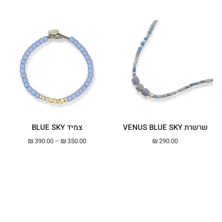
שרשרת VENUS BLUE SKY
צמיד BLUE SKY
טווח מחירים: ⁦₪350.00⁩ עד ⁦00
₪
390.00
–
₪
350.00
₪
290.00