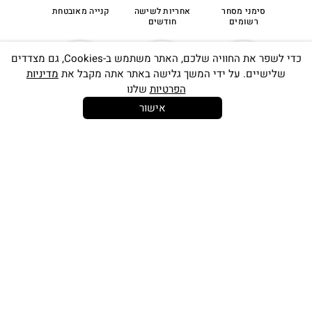
סימני מסחר
אחריות לשישה
קנייה מאובטחת
רשומים
חודשים
כדי לשפר את החוויה שלכם, האתר משתמש ב-Cookies, גם מצדדים
שלישיים. על ידי המשך גלישה באתר אתה מקבל את
מדיניות
הפרטיות
שלנו
אישור
14 יום
משלוח חינם
שירות לקוחות
להחלפות
בקנייה מעל
אישי
350 ש"ח
סינון
קטגוריות
KEREN AGAM
מידת צמיד רגל
AGAM
כתובתינו החדשה: קמפוס וויקס, תל-אביב.
(2)
Small (24 Cm / 9.45 Inches)
בWAZE: רונית ים
חומר
(2)
Medium (25 Cm / 9.85 Inches)