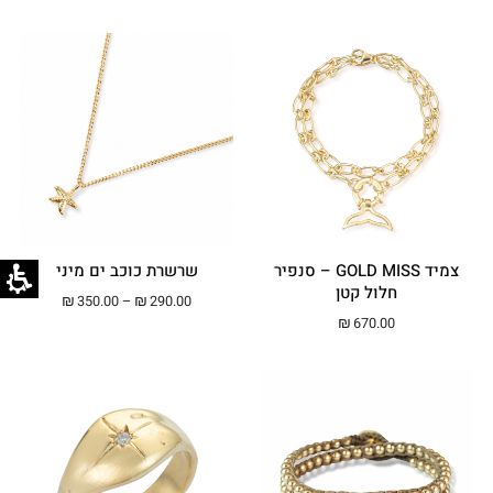
צמיד GOLD MISS – סנפיר
שרשרת כוכב ים מיני
חלול קטן
טווח מחירים: ⁦₪290.00⁩ עד ⁦00
₪
350.00
–
₪
290.00
₪
670.00