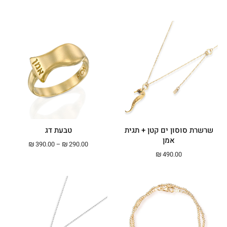
שרשרת סוסון ים קטן + תגית
טבעת דג
אמן
טווח מחירים: ⁦₪290.00⁩ עד ⁦00
₪
390.00
–
₪
290.00
₪
490.00