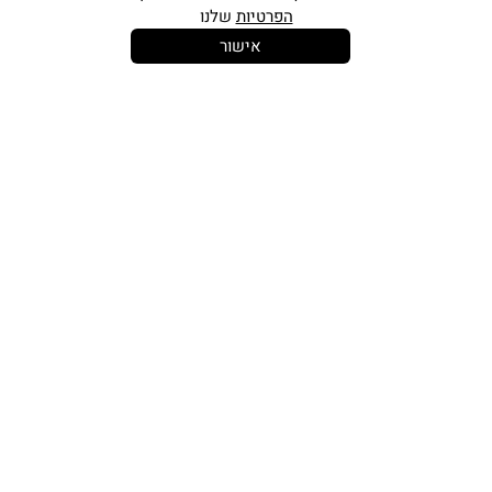
הפרטיות
שלנו
אישור
14 יום
משלוח חינם
שירות לקוחות
להחלפות
בקנייה מעל
אישי
350 ש"ח
כתובתינו החדשה: קמפוס וויקס, תל-אביב.
בWAZE: רונית ים
וואטסאפ שירות לקוחות 055-9935725
טלפון שירות לקוחות
03-7704747
זמין בימים ראשון עד חמישי
בין השעות 10:00-16:00