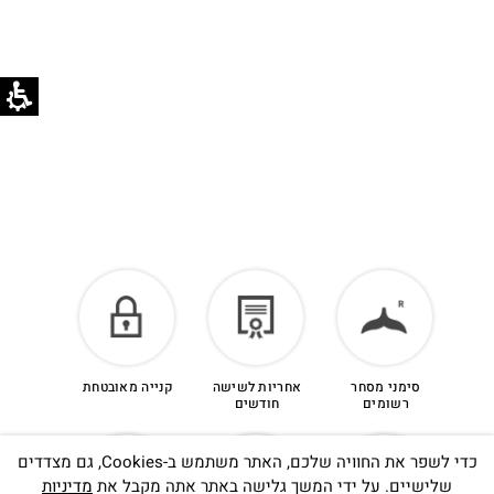
לזיכוי כספי – יש ליצור קשר מיד עם קבלת המשלוח
בוואטסאפ שירות לקוחות 055-9935725.
הזיכוי יינתן עם קבלת הפריט חזרה בסטודיו.
לפרטים נוספים >
סימני מסחר
אחריות לשישה
קנייה מאובטחת
רשומים
חודשים
כדי לשפר את החוויה שלכם, האתר משתמש ב-Cookies, גם מצדדים
שלישיים. על ידי המשך גלישה באתר אתה מקבל את
מדיניות