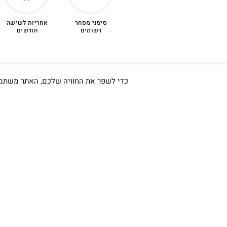
סימני מסחר
אחריות לשישה
לפרטים נוספים >
רשומים
חודשים
כדי לשפר את החוויה שלכם, האתר משתמש ב-Cookies, גם מצדדים שלישיים. על ידי המשך גלישה באתר 
חשוב לי ש
אודות
כתובתינו החדשה: קמפוס וויקס,
תל-אביב.
החשבון שלי
בWAZE: רונית ים
צור קשר
בלוג
וואטסאפ שירות לקוחות 055-
תקנון
9935725