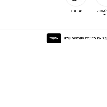
לקוחות
עבודת יד
שי
מדיניות הפרטיות
שלנו
אישור
Get on the list ➼