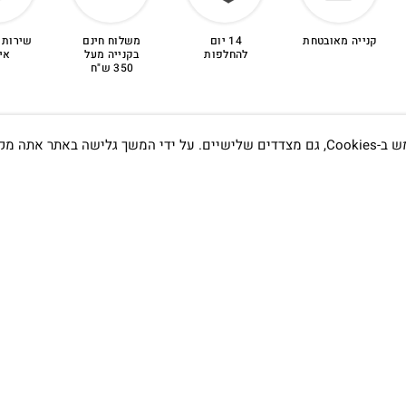
קנייה מאובטחת
14 יום
משלוח חינם
שירות 
להחלפות
בקנייה מעל
אי
350 ש"ח
אתה מקבל את
תדעו…
הסטודיו
קמפוס וויקס, תל-אביב.
בWAZE: רונית ים
שעות פתיחה :
א׳-ה׳ 09:00- 20:00
שישי 9:00-15:00
טלפון:
03-7704747