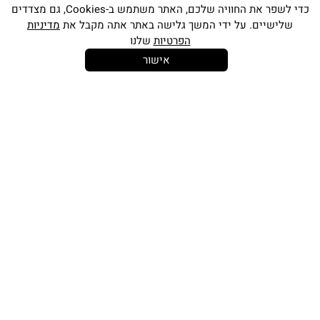
כדי לשפר את החוויה שלכם, האתר משתמש ב-Cookies, גם מצדדים
שלישיים. על ידי המשך גלישה באתר אתה מקבל את
מדיניות
הפרטיות
שלנו
אישור
14 יום
משלוח חינם
שירות לקוחות
להחלפות
בקנייה מעל
אישי
350 ש"ח
כתובתינו החדשה: קמפוס וויקס, תל-אביב.
בWAZE: רונית ים
וואטסאפ שירות לקוחות 055-9935725
טלפון שירות לקוחות
03-7704747