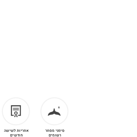
Ocean Edit
FOR HIM - spring 25
ANYA's rings
GOLDEN MEN
MEN FALL 2024
SENSEA GIRL
Men's color
ANYA's necklaces
MEN's FALL
GOLDEN FALL
SENSEA COSTA 1
SPRING VIBES 2025
ANYA's SENSEA
סימני מסחר
אחריות לשישה
רשומים
חודשים
COSTA BRAVA