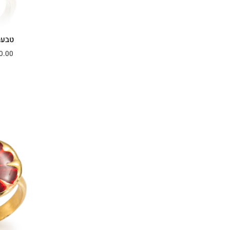
כתום
(1)
MY WHALE TAIL
אדום
(1)
SENSEA SET
אקווה
(1)
טבעת
OOTD - Dimi
0.00
ורוד בזוקה
(1)
GRWM SHAI
כחול שמיים
(1)
Basic.Timeless.Iconic
מאצ'ה
(1)
MY Māori
כחול
(1)
SENSEA WINTER SET
ירוק
(1)
Whale collection
צהוב
(1)
Shai & Sol
Blooming People
MY SUMMER '24
WELCOME 2026
GRWM