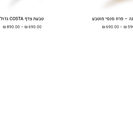
ה – פרח סנסי מוטבע
טבעת צדף COSTA גדול
טווח מחירים: ⁦₪590.00⁩ עד ⁦₪690.00⁩
טווח 
890.00
–
690.00
690.00
–
59
₪
₪
₪
₪