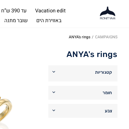
Vacation edit
עד 390 ש”ח
באווירת הים
שובר מתנה
ANYA's rings
/
CAMPAIGNS
ANYA's rings
קטגוריות
CAMPAIGNS
חומר
SENSEA ROCKAMAR LOOK
כסף סטרלינג 925
(6)
Shop the look - MEN '25
צבע
ציפוי זהב 14 קאראט
(6)
FOR HIM - spring 26
ורוד
(1)
Men fashion summer 25