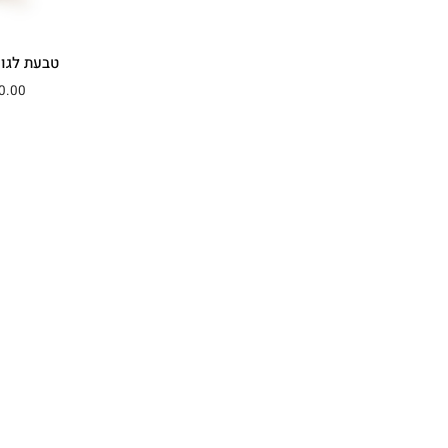
SENSEA ONE OF A KIND
Wild. Free. Loud
טבעת לגונ
P1 - OOTD
0.00
SENSEA STYLE
SPRING 25
HOMBRE LOOK
SUMMER 25
FALL JEWELRY
BOLD SENSEA
Men's spring 25
Shaniya GRWM
MEN HOLIDAY LOOK
FALL 2024