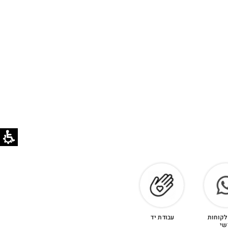
לקוחות
עבודת יד
שי