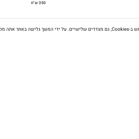
350 ש"ח
אתה מקבל את
תדעו…
הסטודיו
קמפוס וויקס, תל-אביב.
בWAZE: רונית ים
שעות פתיחה :
א׳-ה׳ 09:00- 20:00
שישי 9:00-15:00
טלפון:
03-7704747
רים על התכשיטים?