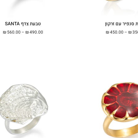
 סנפיר עם זרקון
טבעת צדף SANTA
טווח מחירים: ⁦₪350.00⁩ עד ⁦₪450.00⁩
טווח 
560.00
–
490.00
450.00
–
35
₪
₪
₪
₪