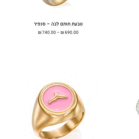
טבעת חותם לבה – סנפיר
מחירים: ⁦₪490.00⁩ עד ⁦₪560.00⁩
טווח מחירים: ⁦₪690.00⁩ עד ⁦₪740.00⁩
740.00
–
690.00
₪
₪